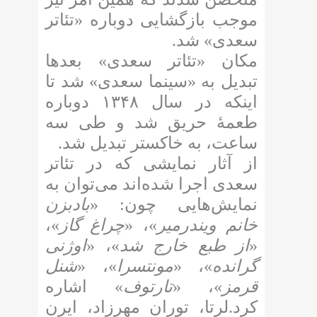
موجب بازگشایی دوباره «تئاتر
سعدی» شد.
مکان «تئاتر سعدی» بعدها
تبدیل به «سینما سعدی» شد تا
اینکه در سال ۱۳۴۸ دوباره
طعمهٔ حریق شد و طی سه
ساعت، به خاکستر تبدیل شد.
از آثار نمایشی که در تئاتر
سعدی اجرا شده‌اند می‌توان به
نمایش‌هایی چون: «
بادبزن
خانم ویندرمیر
»، «
چراغ گاز
»،
«
از طبع خارج شد
»، «
اوژنی
گرانده
»، «
مونتسرا
»، «
شنل
قرمز
»، «
تارتوف
» اشاره
کرد.لرتا، توران مهرزاد، ایرن