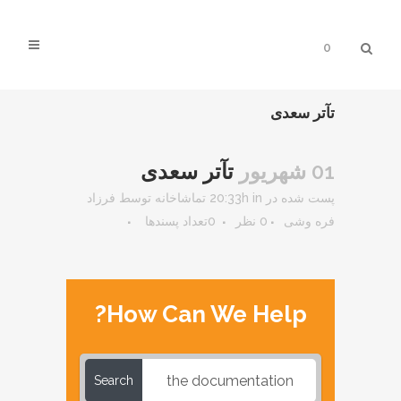
0
تآتر سعدی
01 شهریور
تآتر سعدی
پست شده در 20:33h
in
تماشاخانه
توسط
فرزاد
فره وشی
0 نظر
0
تعداد پسندها
How Can We Help?
Search